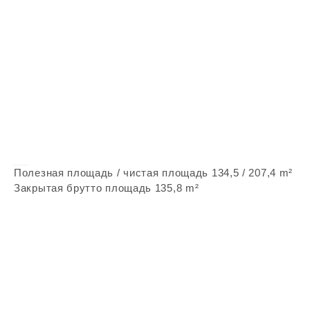
Vepstone Z345
Полезная площадь / чистая площадь 134,5 / 207,4 m²
Закрытая брутто площадь 135,8 m²