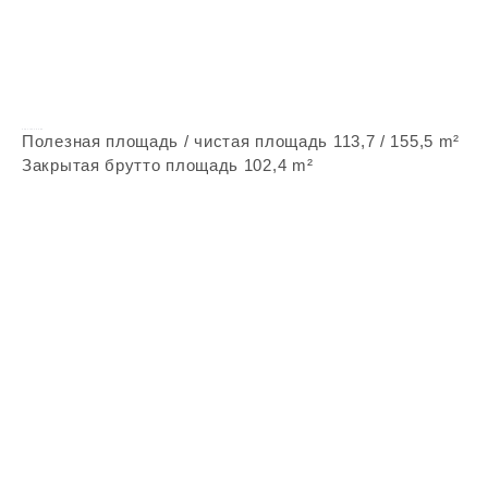
Vepstone Z232
Полезная площадь / чистая площадь 113,7 / 155,5 m²
Закрытая брутто площадь 102,4 m²