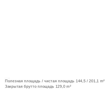
Vepstone Z188
Полезная площадь / чистая площадь 144,5 / 201,1 m²
Закрытая брутто площадь 129,0 m²