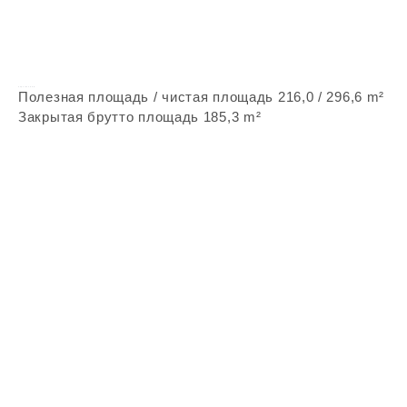
Vepstone Z38
Полезная площадь / чистая площадь 216,0 / 296,6 m²
Закрытая брутто площадь 185,3 m²