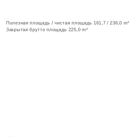
Vepstone Zx251
Полезная площадь / чистая площадь
161,7 / 236,0 m²
Закрытая брутто площадь 225,0 m²
Vepstone Z158