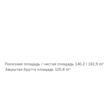
Vepstone Z186
Полезная площадь / чистая площадь 140,2 / 182,9 m²
Закрытая брутто площадь 120,8 m²