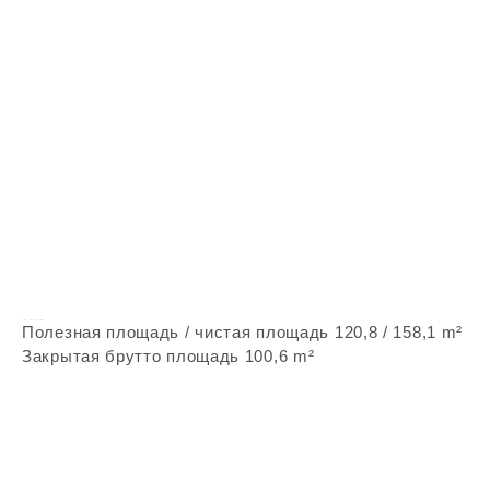
Vepstone Z255
Полезная площадь / чистая площадь 120,8 / 158,1 m²
Закрытая брутто площадь 100,6 m²