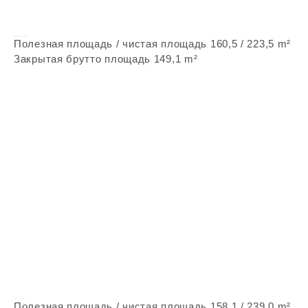
Vepstone Z238
Полезная площадь / чистая площадь 160,5 / 223,5 m²
Закрытая брутто площадь 149,1 m²
Vepstone Z270
Полезная площадь / чистая площадь 158,1 / 239,0 m²