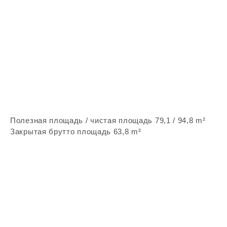
Vepstone Z211
Полезная площадь / чистая площадь 79,1 / 94,8 m²
Закрытая брутто площадь 63,8 m²