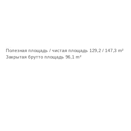
Vepstone Z92
Полезная площадь / чистая площадь 129,2 / 147,3 m²
Закрытая брутто площадь 96,1 m²