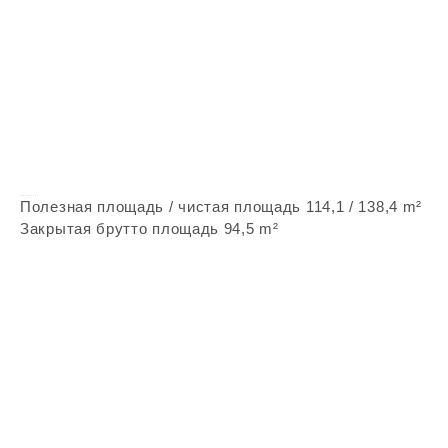
Vepstone Z13
Полезная площадь / чистая площадь 114,1 / 138,4 m²
Закрытая брутто площадь 94,5 m²