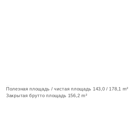
Vepstone Zx74
Полезная площадь / чистая площадь 143,0 / 178,1 m²
Закрытая брутто площадь 156,2 m²