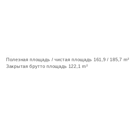
Vepstone Z184
Полезная площадь / чистая площадь 161,9 / 185,7 m²
Закрытая брутто площадь 122,1 m²