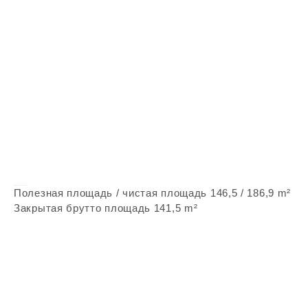
Vepstone Z393
Полезная площадь / чистая площадь 146,5 / 186,9 m²
Закрытая брутто площадь 141,5 m²