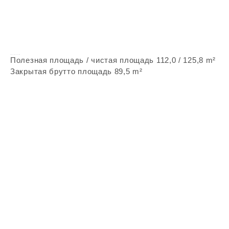
Vepstone Z296
Полезная площадь / чистая площадь 112,0 / 125,8 m²
Закрытая брутто площадь 89,5 m²