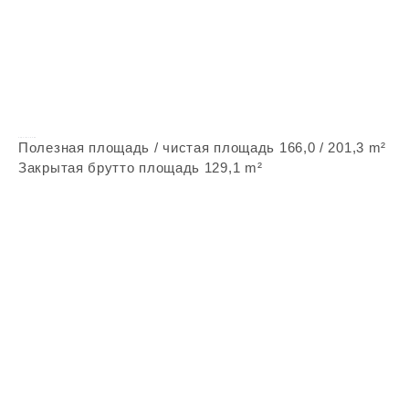
Vepstone Z246
Полезная площадь / чистая площадь 166,0 / 201,3 m²
Закрытая брутто площадь 129,1 m²