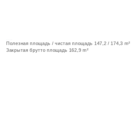
Vepstone Z386
Полезная площадь / чистая площадь
147,2 / 174,3 m²
Закрытая брутто площадь 162,9 m²