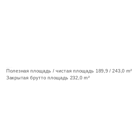
Vepstone Zx94
Полезная площадь / чистая площадь 189,9 / 243,0 m²
Закрытая брутто площадь 232,0 m²