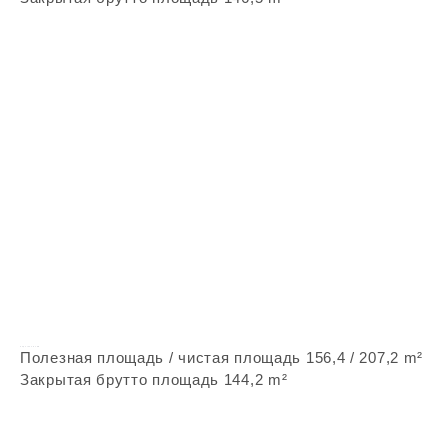
Vepstone Zx58
Полезная площадь / чистая площадь 156,4 / 207,2 m²
Закрытая брутто площадь 144,2 m²