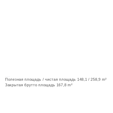
Vepstone Z286
Полезная площадь / чистая площадь 148,1 / 258,9 m²
Закрытая брутто площадь 167,8 m²