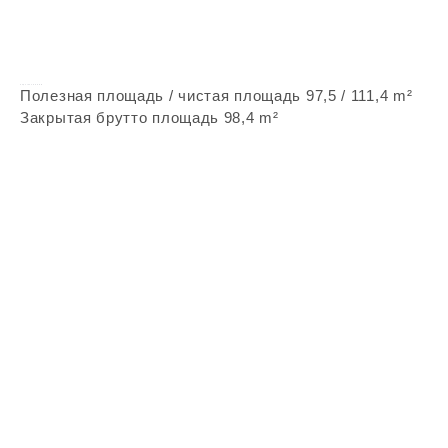
Vepstone Z33 bG
Полезная площадь / чистая площадь 97,5 / 111,4 m²
Закрытая брутто площадь 98,4 m²