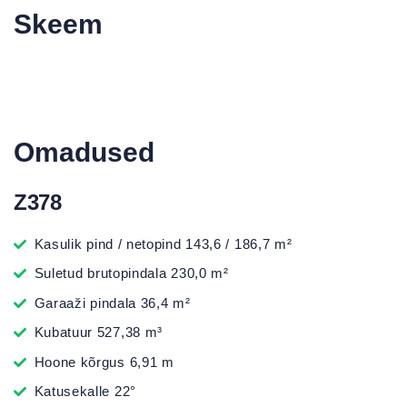
Skeem
Omadused
Z378
Kasulik pind / netopind 143,6 / 186,7 m²
Suletud brutopindala 230,0 m²
Garaaži pindala 36,4 m²
Kubatuur 527,38 m³
Hoone kõrgus 6,91 m
Katusekalle 22°